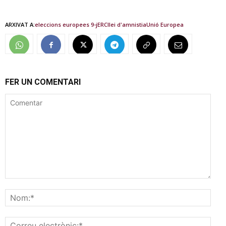
ARXIVAT A:
eleccions europees 9-j
ERC
llei d'amnistia
Unió Europea
FER UN COMENTARI
Comentar
Nom
Corr