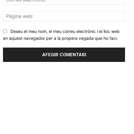
elec
Pàgi
web
Deseu el meu nom, el meu correu electrònic i el lloc web
en aquest navegador per a la propera vegada que ho faci.