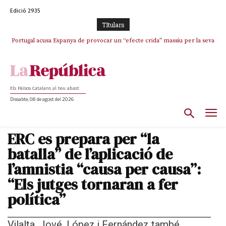
Edició 2935
TItulars
Portugal acusa Espanya de provocar un “efecte crida” massiu per la seva
El col·lapse de l’operació de Marc Puigtió a Girona: desbandada de
l’oportunisme i fracàs de ‘Militància Decidim’
“manca de regulació” migratòria
Els Països Catalans al teu abast
Dissabte, 08 de agost del 2026
ERC es prepara per “la
batalla” de l’aplicació de
l’amnistia “causa per causa”:
“Els jutges tornaran a fer
política”
Vilalta, Jové, López i Fernández també