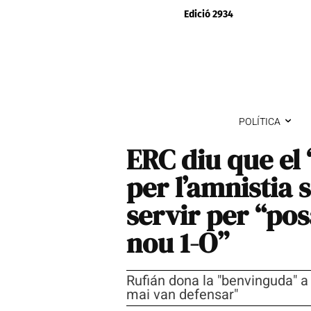
Edició 2934
POLÍTICA
ERC diu que el 
per l’amnistia s
servir per “pos
nou 1-O”
Rufián dona la "benvinguda" a
mai van defensar"