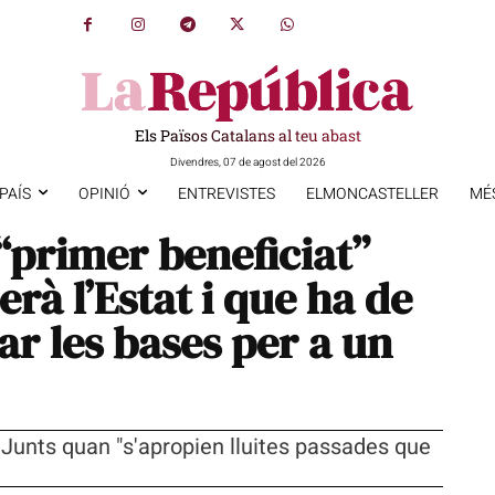
Els Països Catalans al teu abast
Divendres, 07 de agost del 2026
PAÍS
OPINIÓ
ENTREVISTES
ELMONCASTELLER
MÉ
“primer beneficiat”
erà l’Estat i que ha de
ar les bases per a un
 Junts quan "s'apropien lluites passades que