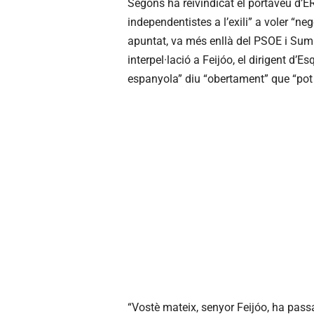
Segons ha reivindicat el portaveu d’ER
independentistes a l’exili” a voler “ne
apuntat, va més enllà del PSOE i Sumar,
interpel·lació a Feijóo, el dirigent d
espanyola” diu “obertament” que “pot
“Vostè mateix, senyor Feijóo, ha passa