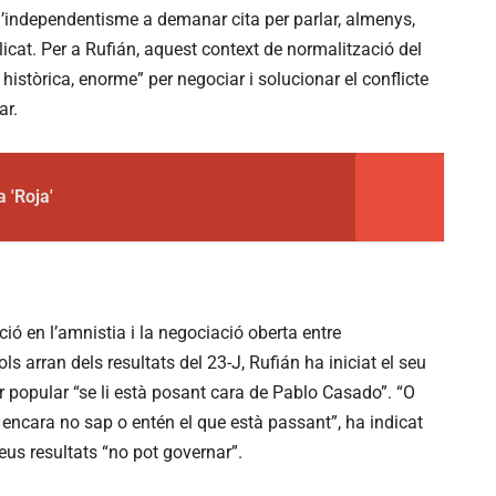
r l’independentisme a demanar cita per parlar, almenys,
icat. Per a Rufián, aquest context de normalització del
històrica, enorme” per negociar i solucionar el conflicte
ar.
a 'Roja'
ció en l’amnistia i la negociació oberta entre
ls arran dels resultats del 23-J, Rufián ha iniciat el seu
er popular “se li està posant cara de Pablo Casado”. “O
ue encara no sap o entén el que està passant”, ha indicat
eus resultats “no pot governar”.