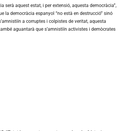
ia serà aquest estat, i per extensió, aquesta democràcia”,
que la democràcia espanyol “no està en destrucció” sinó
’amnistiïn a corruptes i colpistes de veritat, aquesta
 també aguantarà que s’amnistiïn activistes i demòcrates