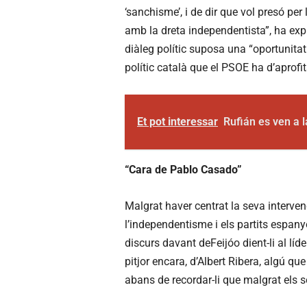
‘sanchisme’, i de dir que vol presó pe
amb la dreta independentista”, ha expl
diàleg polític suposa una “oportunitat 
polític català que el PSOE ha d’aprofit
Et pot interessar
Rufián es ven a l
“Cara de Pablo Casado”
Malgrat haver centrat la seva interven
l’independentisme i els partits espanyo
discurs davant deFeijóo dient-li al líd
pitjor encara, d’Albert Ribera, algú q
abans de recordar-li que malgrat els s