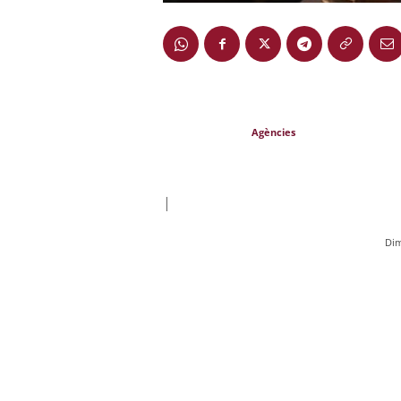
Agències
|
Dim