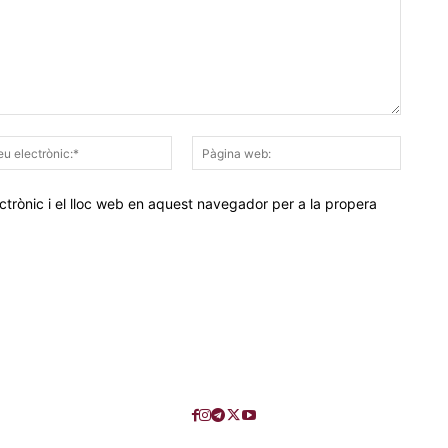
Correu
Pàgina
electrònic:*
web:
trònic i el lloc web en aquest navegador per a la propera