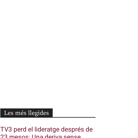
Les més llegides
TV3 perd el lideratge després de
23 mesos: Una deriva sense