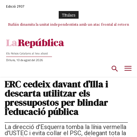
Edició 2937
TItulars
Rufián dinamita la unitat independentista amb un atac frontal al retorn
de Puigdemont
Els Països Catalans al teu abast
Dilluns, 10 de agost del 2026
ERC cedeix davant d’Illa i
descarta utilitzar els
pressupostos per blindar
l’educació pública
La direcció d'Esquerra tomba la línia vermella
d'USTEC i evita collar el PSC, delegant tota la