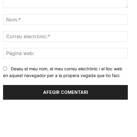
Comentar
Nom
Corr
elec
Pàgi
web
Deseu el meu nom, el meu correu electrònic i el lloc web
en aquest navegador per a la propera vegada que ho faci.