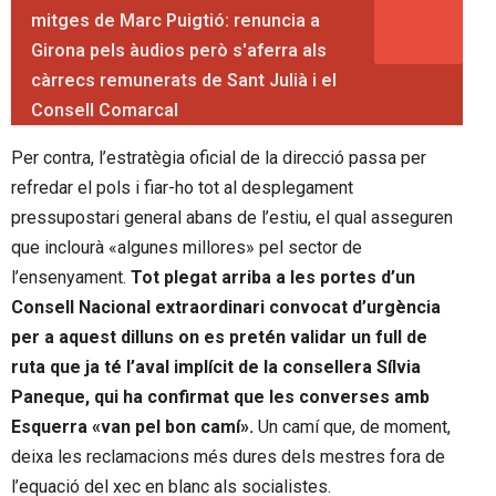
mitges de Marc Puigtió: renuncia a
Girona pels àudios però s'aferra als
càrrecs remunerats de Sant Julià i el
Consell Comarcal
Per contra, l’estratègia oficial de la direcció passa per
refredar el pols i fiar-ho tot al desplegament
pressupostari general abans de l’estiu, el qual asseguren
que inclourà «algunes millores» pel sector de
l’ensenyament.
Tot plegat arriba a les portes d’un
Consell Nacional extraordinari convocat d’urgència
per a aquest dilluns on es pretén validar un full de
ruta que ja té l’aval implícit de la consellera Sílvia
Paneque, qui ha confirmat que les converses amb
Esquerra «van pel bon camí».
Un camí que, de moment,
deixa les reclamacions més dures dels mestres fora de
l’equació del xec en blanc als socialistes.