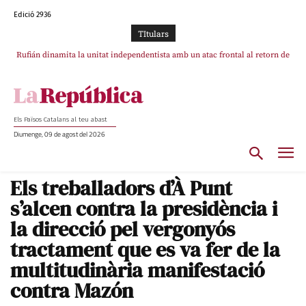
Edició 2936
TItulars
Rufián dinamita la unitat independentista amb un atac frontal al retorn de
Puigdemont reivindica la transparència del seu retorn i manté el pols ferm
per la plena llibertat dels encausats
Puigdemont
Els Països Catalans al teu abast
Diumenge, 09 de agost del 2026
Els treballadors d’À Punt
s’alcen contra la presidència i
la direcció pel vergonyós
tractament que es va fer de la
multitudinària manifestació
contra Mazón