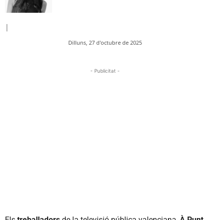
|
Dilluns, 27 d'octubre de 2025
- Publicitat -
Els
treballadors
de la televisió pública valenciana,
À Punt,