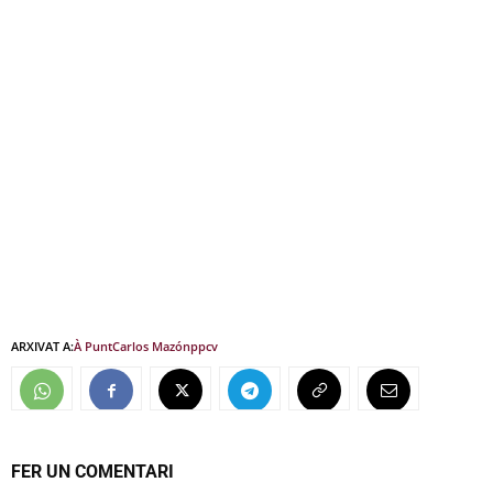
ARXIVAT A:
À Punt
Carlos Mazón
ppcv
FER UN COMENTARI