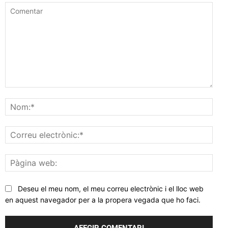
Comentar
Nom
Corr
elec
Pàgi
web
Deseu el meu nom, el meu correu electrònic i el lloc web
en aquest navegador per a la propera vegada que ho faci.