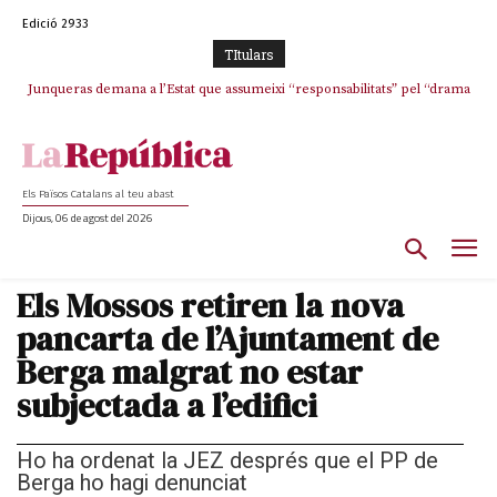
Edició 2933
TItulars
Junqueras demana a l’Estat que assumeixi “responsabilitats” pel “drama
humà” a Ceuta i avança que Catalunya haurà de continuar acollint
menors
Els Països Catalans al teu abast
Dijous, 06 de agost del 2026
Els Mossos retiren la nova
pancarta de l’Ajuntament de
Berga malgrat no estar
subjectada a l’edifici
Ho ha ordenat la JEZ després que el PP de
Berga ho hagi denunciat