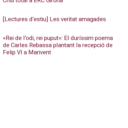
Crisi total a ERC Girona
[Lectures d’estiu] Les veritat amagades
«Rei de l’odi, rei puput»: El duríssim poema
de Carles Rebassa plantant la recepció de
Felip VI a Marivent