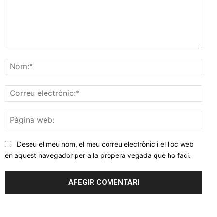
Comentar
Nom
Corr
elec
Pàgi
web
Deseu el meu nom, el meu correu electrònic i el lloc web
en aquest navegador per a la propera vegada que ho faci.