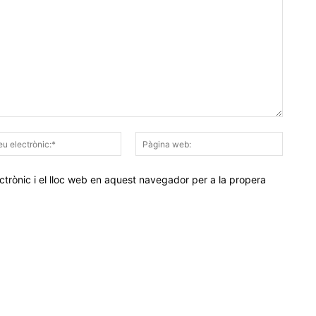
Correu
Pàgina
electrònic:*
web:
trònic i el lloc web en aquest navegador per a la propera