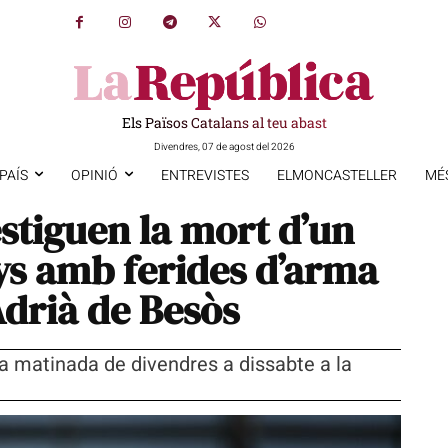
Els Països Catalans al teu abast
Divendres, 07 de agost del 2026
PAÍS
OPINIÓ
ENTREVISTES
ELMONCASTELLER
MÉ
stiguen la mort d’un
s amb ferides d’arma
Adrià de Besòs
la matinada de divendres a dissabte a la