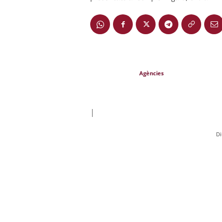
Agències
|
Di