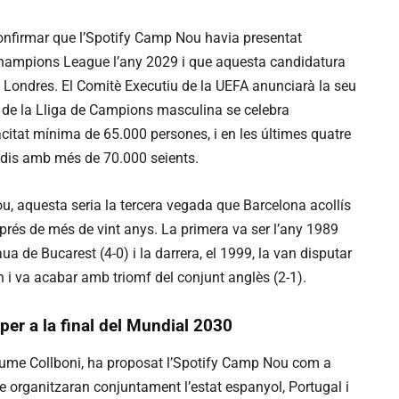
confirmar que l’Spotify Camp Nou havia presentat
a Champions League l’any 2029 i que aquesta candidatura
 Londres. El Comitè Executiu de la UEFA anunciarà la seu
l de la Lliga de Campions masculina se celebra
tat mínima de 65.000 persones, i en les últimes quatre
adis amb més de 70.000 seients.
ou, aquesta seria la tercera vegada que Barcelona acollís
prés de més de vint anys. La primera va ser l’any 1989
ua de Bucarest (4-0) i la darrera, el 1999, la van disputar
i va acabar amb triomf del conjunt anglès (2-1).
er a la final del Mundial 2030
 Jaume Collboni, ha proposat l’Spotify Camp Nou com a
e organitzaran conjuntament l’estat espanyol, Portugal i