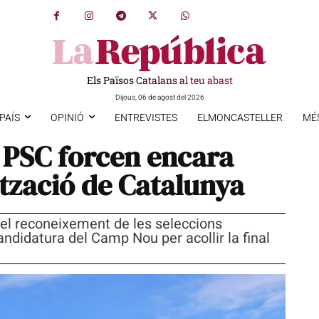
Els Països Catalans al teu abast
Dijous, 06 de agost del 2026
PAÍS
OPINIÓ
ENTREVISTES
ELMONCASTELLER
MÉ
l PSC forcen encara
ització de Catalunya
el reconeixement de les seleccions
ndidatura del Camp Nou per acollir la final