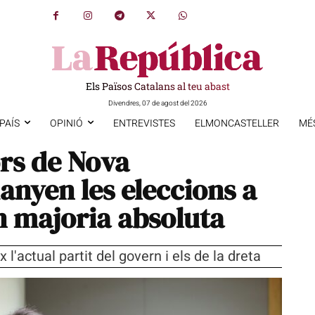
Els Països Catalans al teu abast
Divendres, 07 de agost del 2026
PAÍS
OPINIÓ
ENTREVISTES
ELMONCASTELLER
MÉ
rs de Nova
nyen les eleccions a
n majoria absoluta
 l'actual partit del govern i els de la dreta