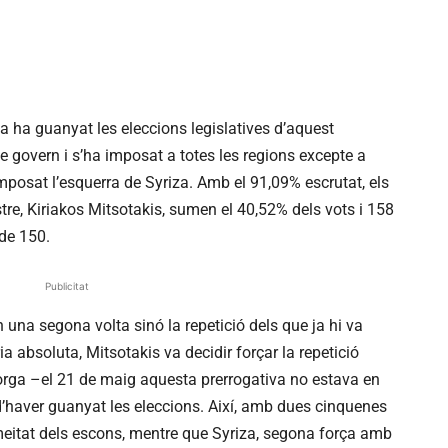
 ha guanyat les eleccions legislatives d’aquest
de govern i s’ha imposat a totes les regions excepte a
imposat l’esquerra de Syriza. Amb el 91,09% escrutat, els
tre, Kiriakos Mitsotakis, sumen el 40,52% dels vots i 158
de 150.
Publicitat
una segona volta sinó la repetició dels que ja hi va
a absoluta, Mitsotakis va decidir forçar la repetició
atorga –el 21 de maig aquesta prerrogativa no estava en
’haver guanyat les eleccions. Així, amb dues cinquenes
meitat dels escons, mentre que Syriza, segona força amb