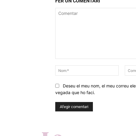
FER UN COMENTARI
Comentar
Nom:*
Deseu el meu nom, el meu correu elec
vegada que ho faci.