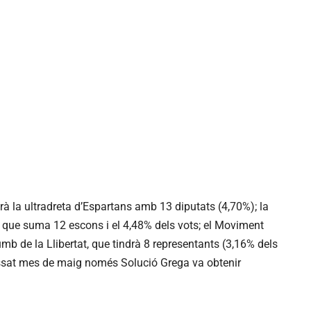
à la ultradreta d’Espartans amb 13 diputats (4,70%); la
 que suma 12 escons i el 4,48% dels vots; el Moviment
umb de la Llibertat, que tindrà 8 representants (3,16% dels
passat mes de maig només Solució Grega va obtenir