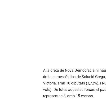
A la dreta de Nova Democràcia hi haur
dreta euroescèptica de Solució Grega,
Victòria, amb 10 diputats (3,72%), i R
vots). De totes aquestes forces, el 
representació, amb 15 escons.