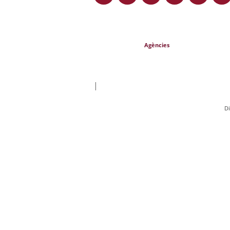
Agències
|
D