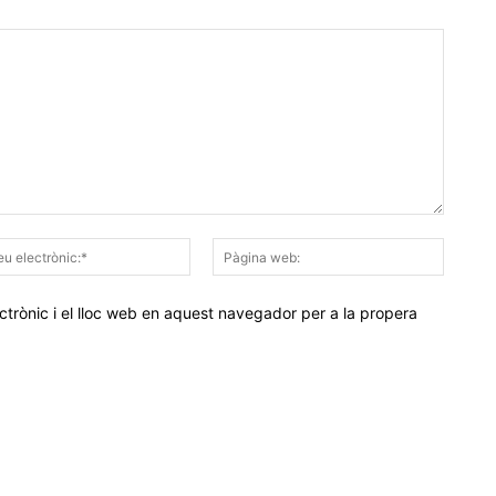
Correu
Pàgina
electrònic:*
web:
trònic i el lloc web en aquest navegador per a la propera