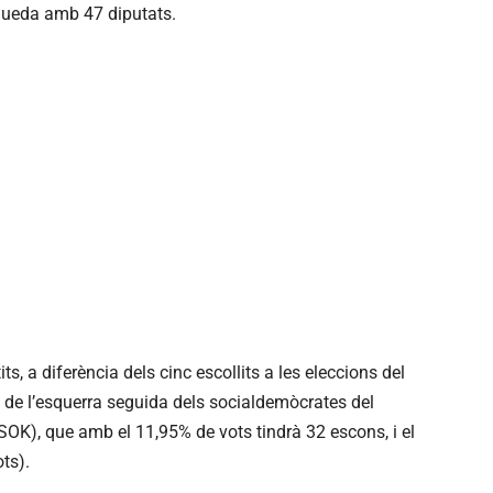
 queda amb 47 diputats.
ts, a diferència dels cinc escollits a les eleccions del
a de l’esquerra seguida dels socialdemòcrates del
OK), que amb el 11,95% de vots tindrà 32 escons, i el
ts).