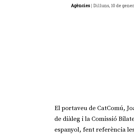
Agències
Dilluns, 10 de gene
|
El portaveu de
CatComú
, J
de diàleg i la Comissió Bilat
espanyol, fent referència les