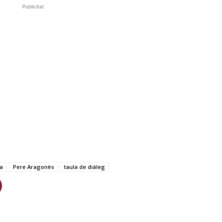
Publicitat
a
Pere Aragonès
taula de diàleg