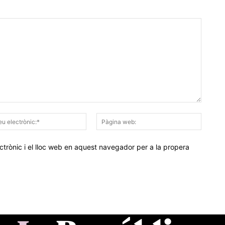
Correu
Pàgina
electrònic:*
web:
trònic i el lloc web en aquest navegador per a la propera