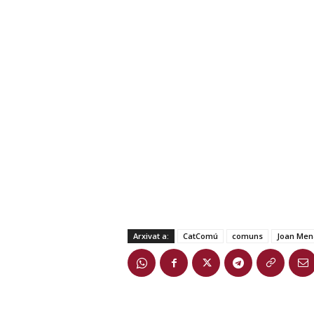
Arxivat a:
CatComú
comuns
Joan Men