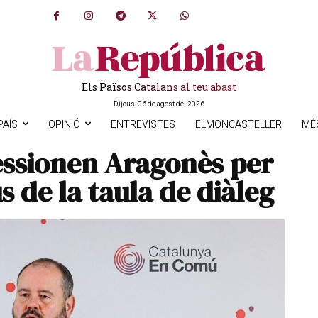
Els Països Catalans al teu abast
Dijous, 06 de agost del 2026
PAÍS
OPINIÓ
ENTREVISTES
ELMONCASTELLER
MÉ
essionen Aragonès per
s de la taula de diàleg