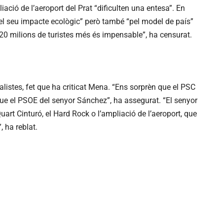
iació de l’aeroport del Prat “dificulten una entesa”. En
 “pel seu impacte ecològic” però també “pel model de país”
20 milions de turistes més és impensable”, ha censurat.
listes, fet que ha criticat Mena. “Ens sorprèn que el PSC
 que el PSOE del senyor Sánchez”, ha assegurat. “El senyor
uart Cinturó, el Hard Rock o l’ampliació de l’aeroport, que
, ha reblat.