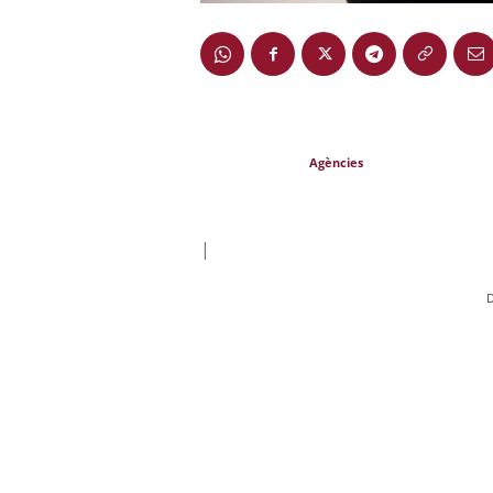
Agències
|
D