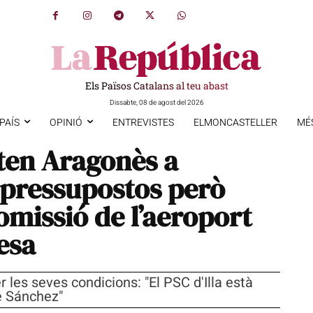
Els Països Catalans al teu abast
Dissabte, 08 de agost del 2026
PAÍS
OPINIÓ
ENTREVISTES
ELMONCASTELLER
MÉ
ten Aragonès a
s pressupostos però
omissió de l’aeroport
tesa
r les seves condicions: "El PSC d'Illa està
e Sánchez"