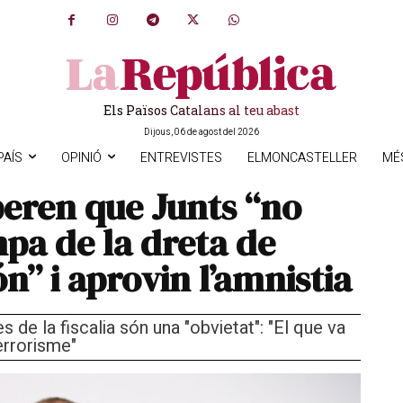
Els Països Catalans al teu abast
Dijous, 06 de agost del 2026
PAÍS
OPINIÓ
ENTREVISTES
ELMONCASTELLER
MÉ
eren que Junts “no
mpa de la dreta de
n” i aprovin l’amnistia
de la fiscalia són una "obvietat": "El que va
errorisme"