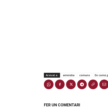
Arxivat a:
amnistia
comuns
En comú 
FER UN COMENTARI