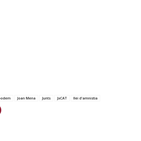
podem
Joan Mena
Junts
JxCAT
llei d'amnistia