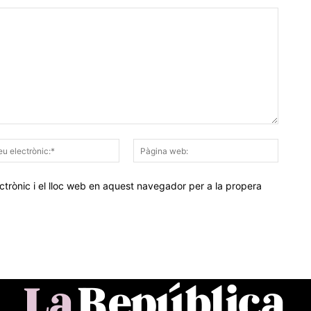
Correu
Pàgina
electrònic:*
web:
trònic i el lloc web en aquest navegador per a la propera