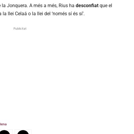
 de la Jonquera. A més a més, Rius ha
desconfiat
que el
la llei Celaá o la llei del ‘només sí és sí’.
Publicitat
Elena