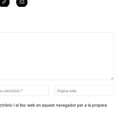
Correu
Pàgina
electrònic:*
web:
trònic i el lloc web en aquest navegador per a la propera