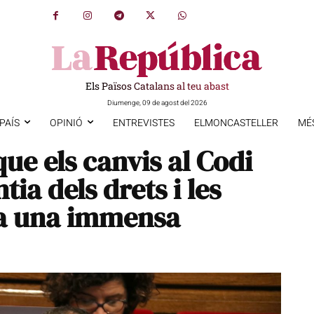
Els Països Catalans al teu abast
Diumenge, 09 de agost del 2026
PAÍS
OPINIÓ
ENTREVISTES
ELMONCASTELLER
MÉ
ue els canvis al Codi
ia dels drets i les
r a una immensa