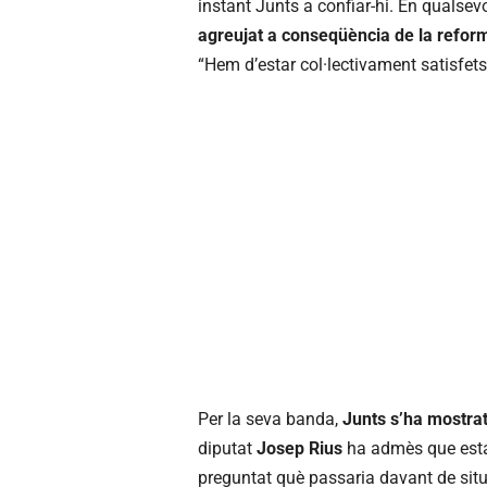
instant Junts a confiar-hi. En qualsevo
agreujat a conseqüència de la refor
“Hem d’estar col·lectivament satisfet
Per la seva banda,
Junts s’ha mostrat
diputat
Josep Rius
ha admès que estan
preguntat què passaria davant de sit