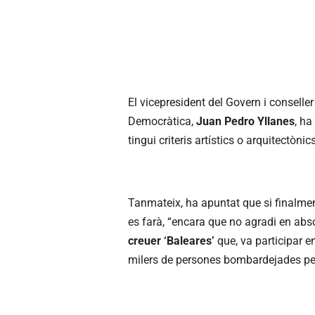
El vicepresident del Govern i conselle
Democràtica,
Juan Pedro Yllanes
, ha
tingui criteris artístics o arquitectòn
Tanmateix, ha apuntat que si finalmen
es farà, “encara que no agradi en abs
creuer ‘Baleares’
que, va participar e
milers de persones bombardejades per