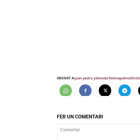
ARXIVAT A:
juan pedro yllanes
la feixina
palma
Símbo
FER UN COMENTARI