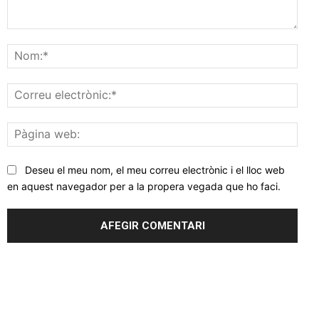
Comentar
Nom
Corr
elec
Pàgi
web
Deseu el meu nom, el meu correu electrònic i el lloc web
en aquest navegador per a la propera vegada que ho faci.