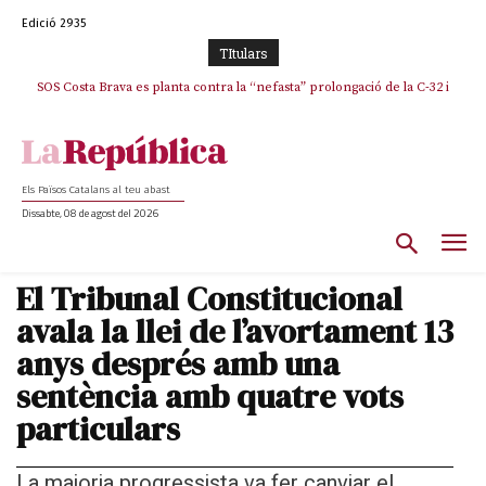
Edició 2935
TItulars
SOS Costa Brava es planta contra la “nefasta” prolongació de la C-32 i
La memòria viva de Josep Sunyol uneix l’esport i la cultura en un emotiu
homenatge a Guadarrama pel seu 90è aniversari
n’exigeix la retirada immediata
Els Països Catalans al teu abast
Dissabte, 08 de agost del 2026
El Tribunal Constitucional
avala la llei de l’avortament 13
anys després amb una
sentència amb quatre vots
particulars
La majoria progressista va fer canviar el