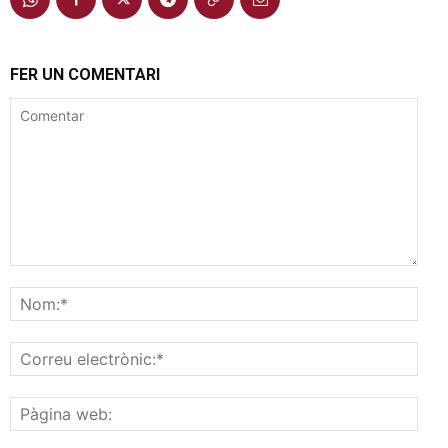
FER UN COMENTARI
Comentar
Nom
Corr
elec
Pàgi
web