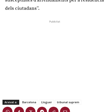
susceptibles d’arrendaments per a residència
dels ciutadans”.
Publicitat
Arxivat a:
Barcelona
Lloguer
tribunal suprem