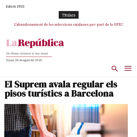
Edició 2933
TItulars
TV3 perd el lideratge després de 23 mesos: Una deriva sense continguts i
L’abandonament de les seleccions catalanes per part de la UFEC
en clau espanyola deixa el canal a mans de TVE
espanyolitza l’esport del país
Els Països Catalans al teu abast
Dijous, 06 de agost del 2026
El Suprem avala regular els
pisos turístics a Barcelona