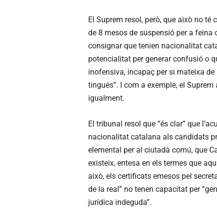
El Suprem resol, però, que això no té
de 8 mesos de suspensió per a feina o
consignar que tenien nacionalitat catal
potencialitat per generar confusió o 
inofensiva, incapaç per si mateixa de
tingués”. I com a exemple, el Supre
igualment.
El tribunal resol que “és clar” que l’
nacionalitat catalana als candidats p
elemental per al ciutadà comú, que Ca
existeix, entesa en els termes que aq
això, els certificats emesos pel secre
de la real” no tenen capacitat per “g
jurídica indeguda”.