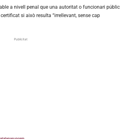
le a nivell penal que una autoritat o funcionari públic
 certificat si això resulta “irrellevant, sense cap
Publicitat
catalana
suprem