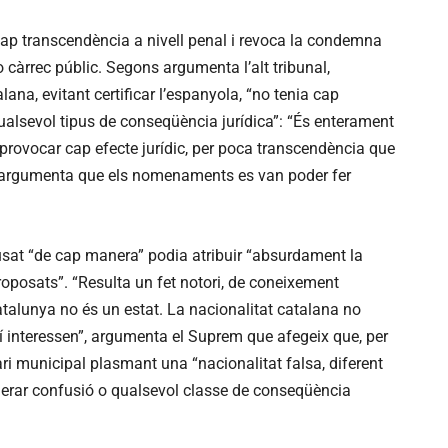
 cap transcendència a nivell penal i revoca la condemna
 càrrec públic. Segons argumenta l’alt tribunal,
ana, evitant certificar l’espanyola, “no tenia cap
qualsevol tipus de conseqüència jurídica”: “És enterament
 provocar cap efecte jurídic, per poca transcendència que
m argumenta que els nomenaments es van poder fer
acusat “de cap manera” podia atribuir “absurdament la
roposats”. “Resulta un fet notori, de coneixement
talunya no és un estat. La nacionalitat catalana no
uí interessen”, argumenta el Suprem que afegeix que, per
tari municipal plasmant una “nacionalitat falsa, diferent
enerar confusió o qualsevol classe de conseqüència