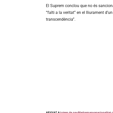
El Suprem conclou que no és sancionab
“falti a la veritat” en el lliurament d’un
transcendència”.
ARXIVAT A:
jutges de pau
Madremanya
nacionalitat 