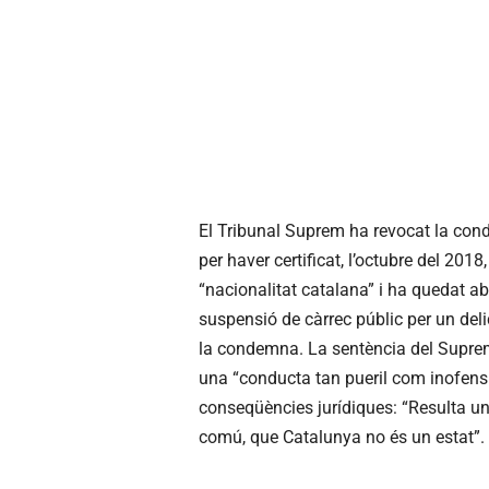
El Tribunal Suprem ha revocat la co
per haver certificat, l’octubre del 201
“nacionalitat catalana” i ha quedat ab
suspensió de càrrec públic per un delic
la condemna. La sentència del Suprem,
una “conducta tan pueril com inofensi
conseqüències jurídiques: “Resulta un
comú, que Catalunya no és un estat”.