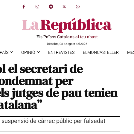
Els Països Catalans al teu abast
Dissabte, 08 de agost del 2026
PAÍS
OPINIÓ
ENTREVISTES
ELMONCASTELLER
MÉ
 el secretari de
ondemnat per
els jutges de pau tenien
atalana”
suspensió de càrrec públic per falsedat