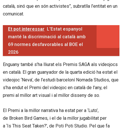
català, sinó que en són activistes”, subratlla l’entitat en un
comunicat.
Et pot interessar
L'Estat espanyol
manté la discriminació al català amb
69 normes desfavorables al BOE el
2026
Enguany també s’ha lliurat els Premis SAGA als videojocs
en català. El gran guanyador de la quarta edició ha estat el
videojoc ‘Neva’, de l’estudi barceloní Nomada Studios, que
s’ha endut el Premi del videojoc en català de l’any, el
premi al millor art visual i al millor disseny de so.
El Premi a la millor narrativa ha estat per a ‘Luto’,
de Broken Bird Games, i el de la millor jugabilitat per
a ‘Is This Seat Taken?’, de Poti Poti Studio. Pel que fa