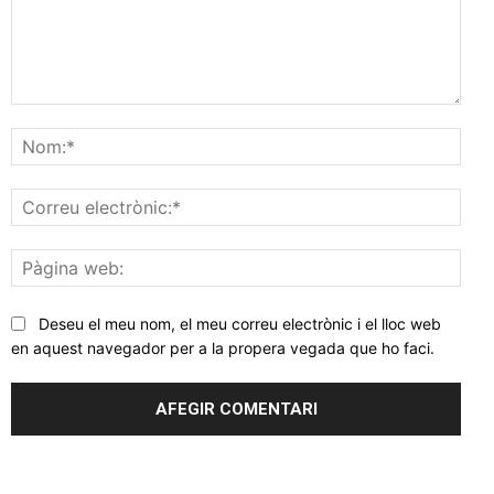
Comentar
Nom
Corr
elec
Pàgi
web
Deseu el meu nom, el meu correu electrònic i el lloc web
en aquest navegador per a la propera vegada que ho faci.