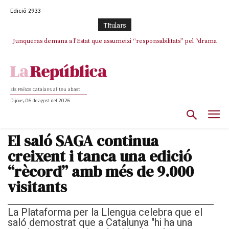
Edició 2933
TItulars
Junqueras demana a l’Estat que assumeixi “responsabilitats” pel “drama
L’abandonament de les seleccions catalanes per part de la UFEC
humà” a Ceuta i avança que Catalunya haurà de continuar acollint
espanyolitza l’esport del país
menors
Els Països Catalans al teu abast
Dijous, 06 de agost del 2026
El saló SAGA continua
creixent i tanca una edició
“rècord” amb més de 9.000
visitants
La Plataforma per la Llengua celebra que el
saló demostrat que a Catalunya "hi ha una