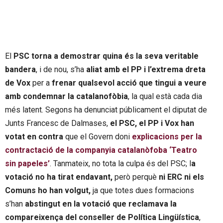
El
PSC torna a demostrar quina és la seva veritable
bandera
, i de nou, s’ha
aliat amb el PP i l’extrema dreta
de Vox
per a
frenar qualsevol acció que tingui a veure
amb condemnar la catalanofòbia
, la qual està cada dia
més latent. Segons ha denunciat públicament el diputat de
Junts Francesc de Dalmases,
el PSC, el PP i Vox han
votat en contra
que el Govern doni
explicacions per la
contractació de la companyia catalanòfoba ‘Teatro
sin papeles’
. Tanmateix, no tota la culpa és del PSC; l
a
votació no ha tirat endavant,
però perquè
ni ERC ni els
Comuns ho han volgut,
ja que totes dues formacions
s’han
abstingut en la votació que reclamava la
compareixença del conseller de Política Lingüística
,