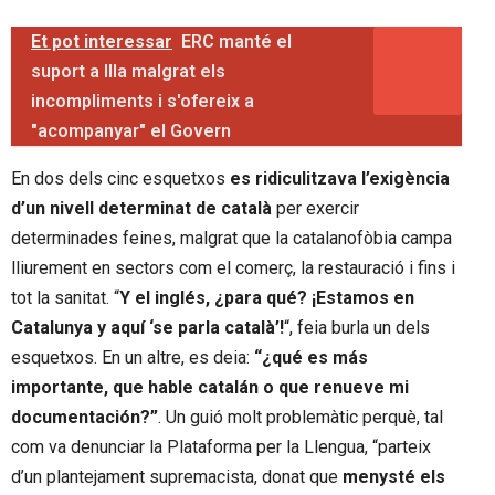
Et pot interessar
ERC manté el
suport a Illa malgrat els
incompliments i s'ofereix a
"acompanyar" el Govern
En dos dels cinc esquetxos
es ridiculitzava l’exigència
d’un nivell determinat de català
per exercir
determinades feines, malgrat que la catalanofòbia campa
lliurement en sectors com el comerç, la restauració i fins i
tot la sanitat. “
Y el inglés, ¿para qué? ¡Estamos en
Catalunya y aquí ‘se parla català’!
“, feia burla un dels
esquetxos. En un altre, es deia:
“¿qué es más
importante, que hable catalán o que renueve mi
documentación?”
. Un guió molt problemàtic perquè, tal
com va denunciar la Plataforma per la Llengua, “parteix
d’un plantejament supremacista, donat que
menysté els