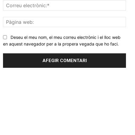
Corr
elec
Pàgi
web
Deseu el meu nom, el meu correu electrònic i el lloc web
en aquest navegador per a la propera vegada que ho faci.