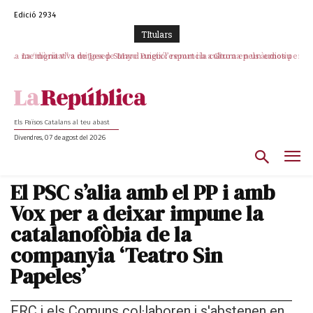
Edició 2934
TItulars
La memòria viva de Josep Sunyol uneix l’esport i la cultura en un emotiu
La “dignitat” a mitges de Marc Puigtió: renuncia a Girona pels àudios però
s’aferra als càrrecs remunerats de Sant Julià i el Consell Comarcal
homenatge a Guadarrama pel seu 90è aniversari
Els Països Catalans al teu abast
Divendres, 07 de agost del 2026
El PSC s’alia amb el PP i amb
Vox per a deixar impune la
catalanofòbia de la
companyia ‘Teatro Sin
Papeles’
ERC i els Comuns col·laboren i s'abstenen en