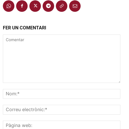
FER UN COMENTARI
Comentar
Nom
Corr
elec
Pàgi