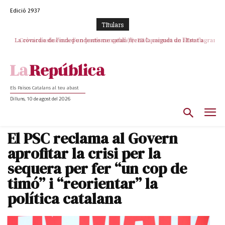
Edició 2937
TItulars
La covardia de l’independentisme català frena la caiguda de l’Estat a
Crònica estiuenca d’un pacte congelat (4): ERC permet un altre flagrant
incompliment de l’acord, les seleccions catalanes un cop més
Ceuta i Melilla
sacrificades
Els Països Catalans al teu abast
Dilluns, 10 de agost del 2026
El PSC reclama al Govern
aprofitar la crisi per la
sequera per fer “un cop de
timó” i “reorientar” la
política catalana