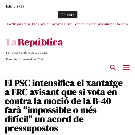
Edició 2935
TItulars
Portugal acusa Espanya de provocar un “efecte crida” massiu per la seva
“manca de regulació” migratòria
Els Països Catalans al teu abast
Dissabte, 08 de agost del 2026
El PSC intensifica el xantatge
a ERC avisant que si vota en
contra la moció de la B-40
farà “impossible o més
difícil” un acord de
pressupostos