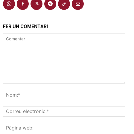
FER UN COMENTARI
Comentar
Nom
Corr
elec
Pàgi
web