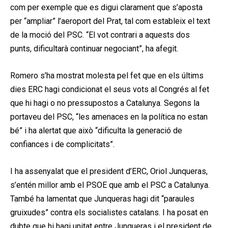
com per exemple que es digui clarament que s’aposta
per “ampliar” l’aeroport del Prat, tal com estableix el text
de la moció del PSC. “El vot contrari a aquests dos
punts, dificultarà continuar negociant”, ha afegit.
Romero s’ha mostrat molesta pel fet que en els últims
dies ERC hagi condicionat el seus vots al Congrés al fet
que hi hagi o no pressupostos a Catalunya. Segons la
portaveu del PSC, “les amenaces en la política no estan
bé” i ha alertat que això “dificulta la generació de
confiances i de complicitats”.
I ha assenyalat que el president d’ERC, Oriol Junqueras,
s’entén millor amb el PSOE que amb el PSC a Catalunya.
També ha lamentat que Junqueras hagi dit “paraules
gruixudes” contra els socialistes catalans. I ha posat en
dubte que hi hagi unitat entre Junqueras i el president de