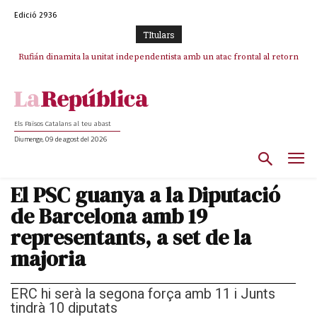
Edició 2936
TItulars
Rufián dinamita la unitat independentista amb un atac frontal al retorn
Puigdemont reivindica la transparència del seu retorn i manté el pols
ferm per la plena llibertat dels encausats
de Puigdemont
Els Països Catalans al teu abast
Diumenge, 09 de agost del 2026
El PSC guanya a la Diputació
de Barcelona amb 19
representants, a set de la
majoria
ERC hi serà la segona força amb 11 i Junts
tindrà 10 diputats