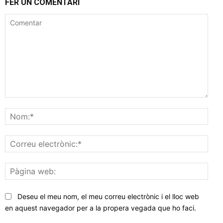
FER UN COMENTARI
Comentar
Nom
Corr
elec
Pàgi
web
Deseu el meu nom, el meu correu electrònic i el lloc web
en aquest navegador per a la propera vegada que ho faci.