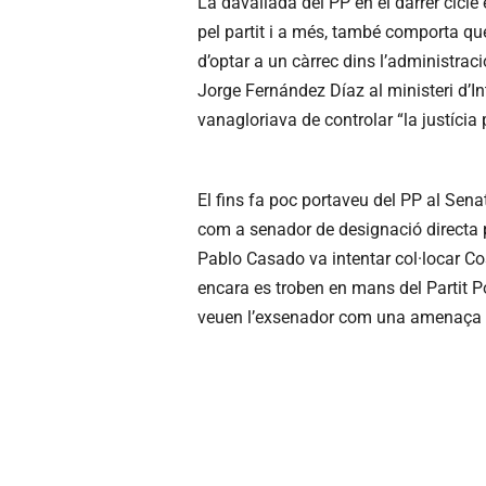
La davallada del PP en el darrer cicl
pel partit i a més, també comporta que
d’optar a un càrrec dins l’administrac
Jorge Fernández Díaz al ministeri d’I
vanagloriava de controlar “la justícia 
El fins fa poc portaveu del PP al Sena
com a senador de designació directa p
Pablo Casado va intentar col·locar C
encara es troben en mans del Partit Pop
veuen l’exsenador com una amenaça pe