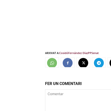
ARXIVAT A:
Cosidó
Fernández Díaz
PP
Senat
FER UN COMENTARI