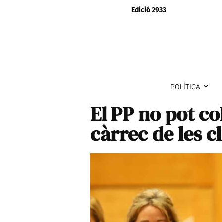
Edició 2933
POLÍTICA
El PP no pot col
càrrec de les c