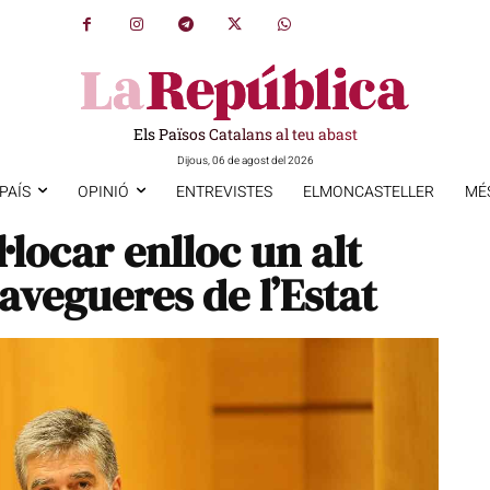
Els Països Catalans al teu abast
Dijous, 06 de agost del 2026
PAÍS
OPINIÓ
ENTREVISTES
ELMONCASTELLER
MÉ
·locar enlloc un alt
lavegueres de l’Estat