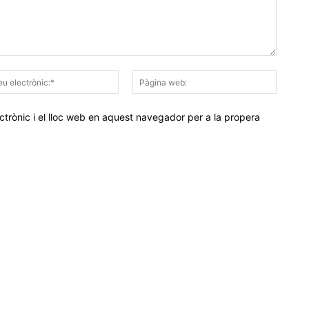
Correu
Pàgina
electrònic:*
web:
trònic i el lloc web en aquest navegador per a la propera