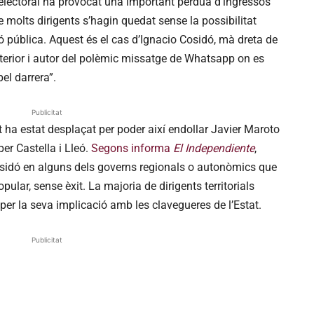
e electoral ha provocat una important pèrdua d’ingressos
 molts dirigents s’hagin quedat sense la possibilitat
ió pública. Aquest és el cas d’Ignacio Cosidó, mà dreta de
nterior i autor del polèmic missatge de Whatsapp on es
pel darrera”.
Publicitat
t ha estat desplaçat per poder així endollar Javier Maroto
er Castella i Lleó.
Segons informa
El Independiente
,
osidó en alguns dels governs regionals o autonòmics que
ular, sense èxit. La majoria de dirigents territorials
r la seva implicació amb les clavegueres de l’Estat.
Publicitat