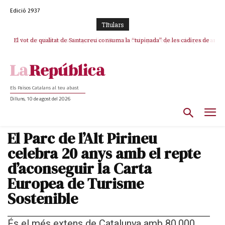
Edició 2937
TItulars
El vot de qualitat de Santacreu consuma la “tupinada” de les cadires de
La mentida de La Vanguardia: “Tres de cada quatre punts del pacte amb
ERC s’han complert”
plata
Els Països Catalans al teu abast
Dilluns, 10 de agost del 2026
El Parc de l’Alt Pirineu
celebra 20 anys amb el repte
d’aconseguir la Carta
Europea de Turisme
Sostenible
És el més extens de Catalunya amb 80.000