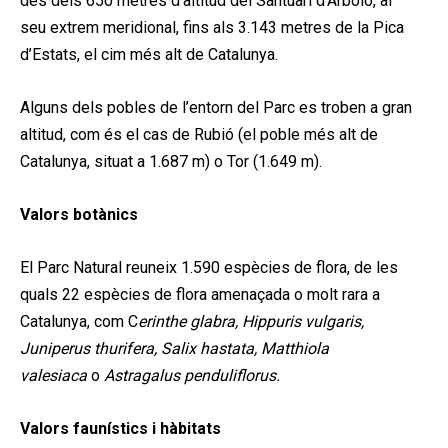
des dels 650 metres d’altitud del Santuari d’Arboló, al
seu extrem meridional, fins als 3.143 metres de la Pica
d’Estats, el cim més alt de Catalunya.
Alguns dels pobles de l’entorn del Parc es troben a gran
altitud, com és el cas de Rubió (el poble més alt de
Catalunya, situat a 1.687 m) o Tor (1.649 m).
Valors botànics
El Parc Natural reuneix 1.590 espècies de flora, de les
quals 22 espècies de flora amenaçada o molt rara a
Catalunya, com C
erinthe glabra, Hippuris vulgaris,
Juniperus thurifera, Salix hastata, Matthiola
valesiaca
o
Astragalus penduliflorus.
Valors faunístics i hàbitats