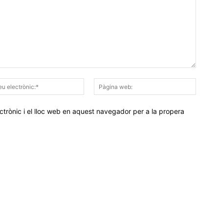
Correu
Pàgina
electrònic:*
web:
trònic i el lloc web en aquest navegador per a la propera