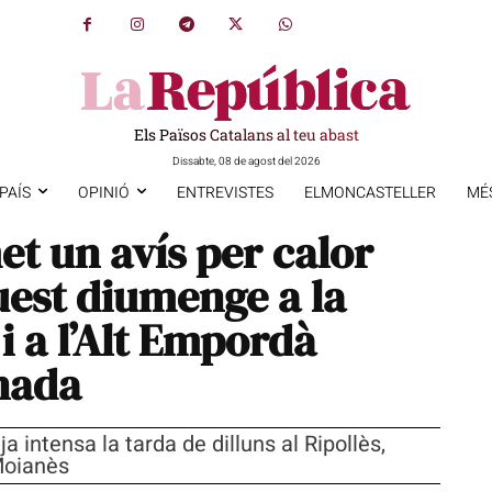
Els Països Catalans al teu abast
Dissabte, 08 de agost del 2026
PAÍS
OPINIÓ
ENTREVISTES
ELMONCASTELLER
MÉ
et un avís per calor
uest diumenge a la
i a l’Alt Empordà
nada
a intensa la tarda de dilluns al Ripollès,
Moianès