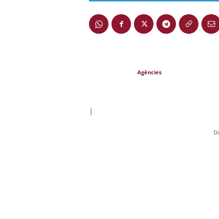
Agències
|
D