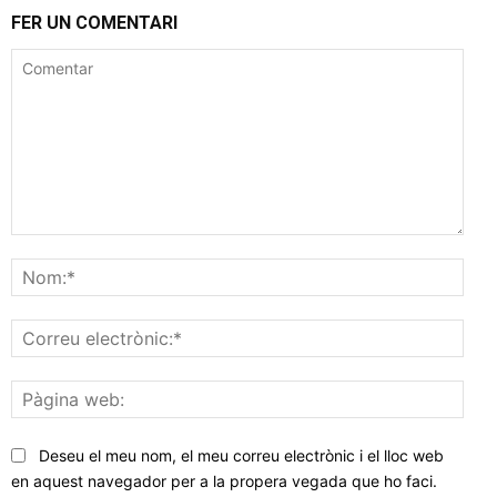
FER UN COMENTARI
Comentar
Nom
Corr
elec
Pàgi
web
Deseu el meu nom, el meu correu electrònic i el lloc web
en aquest navegador per a la propera vegada que ho faci.