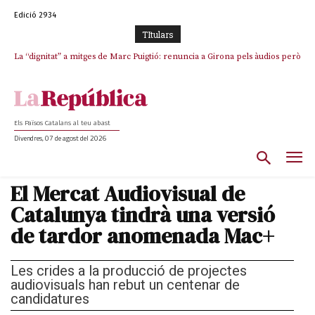
Edició 2934
TItulars
La “dignitat” a mitges de Marc Puigtió: renuncia a Girona pels àudios però
Junts exigeix que Catalunya quedi “fora” del repartiment dels menors
s’aferra als càrrecs remunerats de Sant Julià i el Consell Comarcal
migrants de Ceuta
Els Països Catalans al teu abast
Divendres, 07 de agost del 2026
El Mercat Audiovisual de
Catalunya tindrà una versió
de tardor anomenada Mac+
Les crides a la producció de projectes
audiovisuals han rebut un centenar de
candidatures