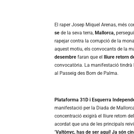
El raper Josep Miquel Arenas, més c
se
de la seva terra,
Mallorca,
persegui
rapejar contra la corrupció de la mona
aquest motiu, els convocants de la ma
desembre
faran que el
lliure retorn 
convocatòria. La manifestació tindrà l
al Passeig des Born de Palma.
Plataforma 31D i Esquerra Independe
manifestació per la Diada de Mallorca
concentració exigirà el lliure retorn d
acordat que una de les principals rei
‘Valtònyc, has de ser aquí! Ja són ci