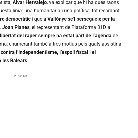
tista,
Àlvar Hervalejo
, va explicar que hi ha dues raons
esta línia: una humanitària i una política, tot recordant
arc democràtic
i que
a Valtònyc se’l persegueix per la
.
Joan Planes
, el representant de Plataforma 31D a
llibertat del raper sempre ha estat part de l’agenda
de
rma; enumerant també altres motius pels quals assistir a
contra l’independentisme, l’espoli fiscal i el
a les Balears
.
Publicitat