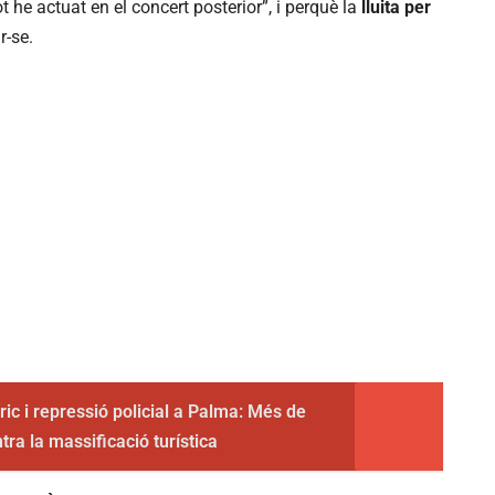
tot he actuat en el concert posterior”, i perquè la
lluita per
r-se.
òric i repressió policial a Palma: Més de
ra la massificació turística