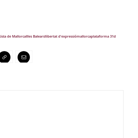
ista de Mallorca
Illes Balears
llibertat d'expressió
mallorca
plataforma 31d