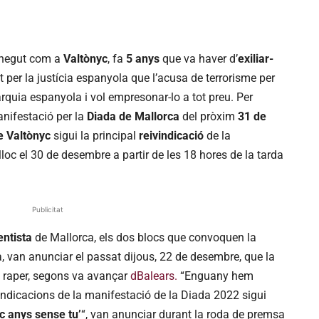
onegut com a
Valtònyc
, fa
5 anys
que va haver d’
exiliar-
t per la justícia espanyola que l’acusa de terrorisme per
rquia espanyola i vol empresonar-lo a tot preu. Per
nifestació per la
Diada de Mallorca
del pròxim
31 de
de Valtònyc
sigui la principal
reivindicació
de la
loc el 30 de desembre a partir de les 18 hores de la tarda
Publicitat
ntista
de Mallorca, els dos blocs que convoquen la
, van anunciar el passat dijous, 22 de desembre, que la
el raper, segons va avançar
dBalears.
“Enguany hem
vindicacions de la manifestació de la Diada 2022 sigui
nc anys sense tu’
“, van anunciar durant la roda de premsa