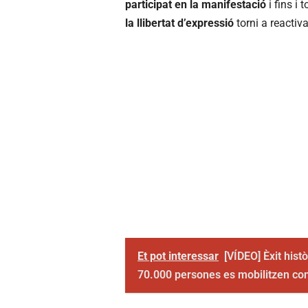
participat en la manifestació
i fins i 
la llibertat d’expressió
torni a reactiva
Et pot interessar
[VÍDEO] Èxit hist
70.000 persones es mobilitzen cont