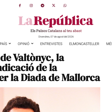
Els Països Catalans al teu abast
Divendres, 07 de agost del 2026
PAÍS
OPINIÓ
ENTREVISTES
ELMONCASTELLER
MÉ
 de Valtònyc, la
ndicació de la
er la Diada de Mallorca