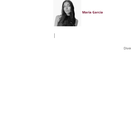
Maria Garcia
|
Dive