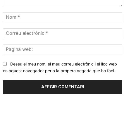
Comentar
Nom
Corr
elec
Pàgi
web
Deseu el meu nom, el meu correu electrònic i el lloc web
en aquest navegador per a la propera vegada que ho faci.