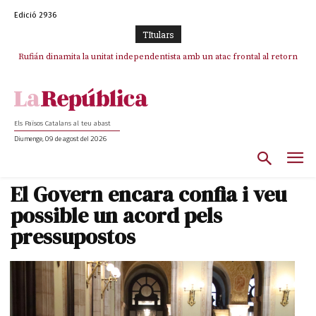
Edició 2936
TItulars
Rufián dinamita la unitat independentista amb un atac frontal al retorn
Puigdemont reivindica la transparència del seu retorn i manté el pols
ferm per la plena llibertat dels encausats
de Puigdemont
Els Països Catalans al teu abast
Diumenge, 09 de agost del 2026
El Govern encara confia i veu
possible un acord pels
pressupostos