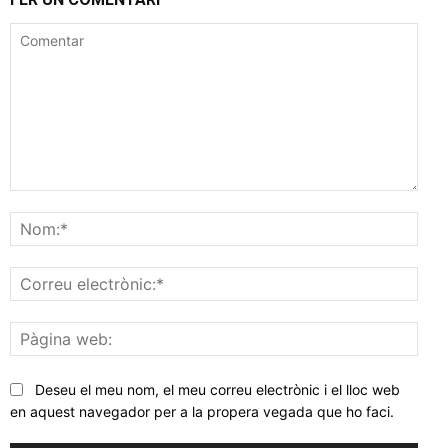
Comentar
Nom
Corr
elec
Pàgi
web
Deseu el meu nom, el meu correu electrònic i el lloc web
en aquest navegador per a la propera vegada que ho faci.