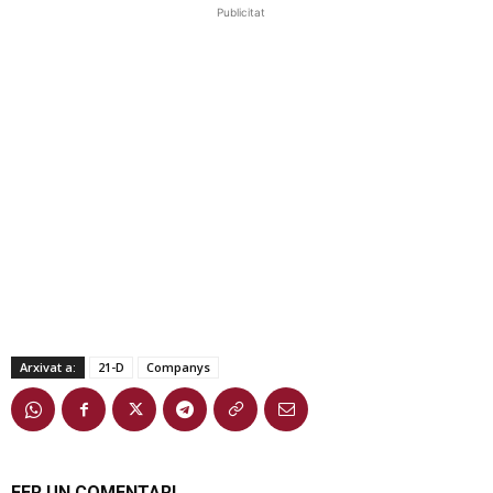
Publicitat
Arxivat a:
21-D
Companys
FER UN COMENTARI