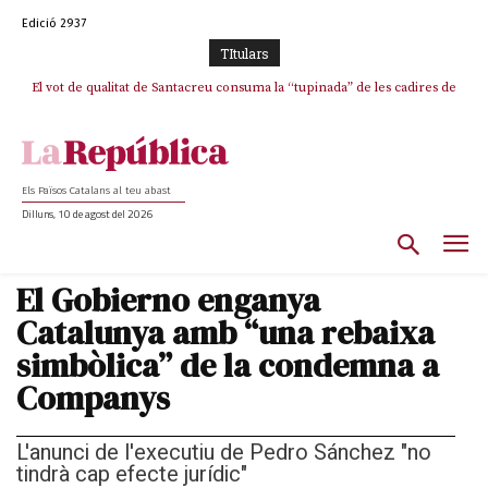
Edició 2937
TItulars
El vot de qualitat de Santacreu consuma la “tupinada” de les cadires de
La mentida de La Vanguardia: “Tres de cada quatre punts del pacte amb
ERC s’han complert”
plata
Els Països Catalans al teu abast
Dilluns, 10 de agost del 2026
El Gobierno enganya
Catalunya amb “una rebaixa
simbòlica” de la condemna a
Companys
L'anunci de l'executiu de Pedro Sánchez "no
tindrà cap efecte jurídic"