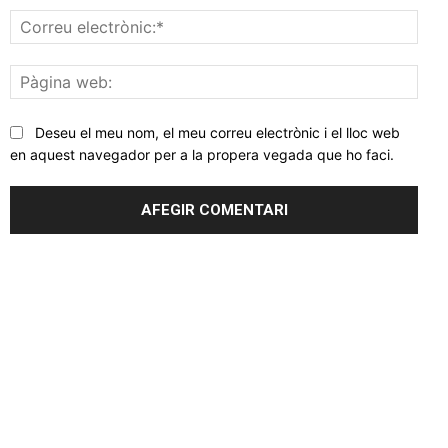
Corr
elec
Pàgi
web
Deseu el meu nom, el meu correu electrònic i el lloc web
en aquest navegador per a la propera vegada que ho faci.