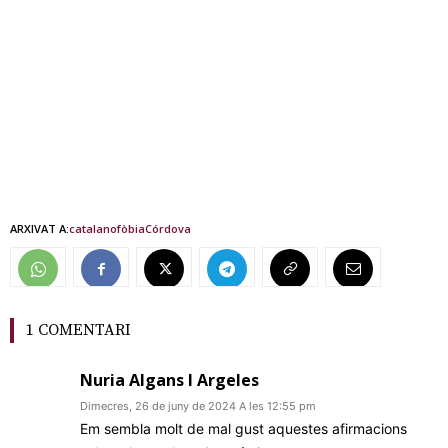
ARXIVAT A:
catalanofòbia
Córdova
1 COMENTARI
Nuria Algans I Argeles
Dimecres, 26 de juny de 2024 A les 12:55 pm
Em sembla molt de mal gust aquestes afirmacions