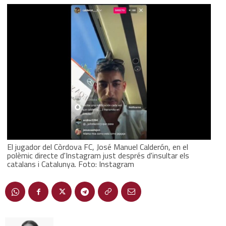
El jugador del Còrdova FC, José Manuel Calderón, en el
polèmic directe d'Instagram just després d'insultar els
catalans i Catalunya. Foto: Instagram