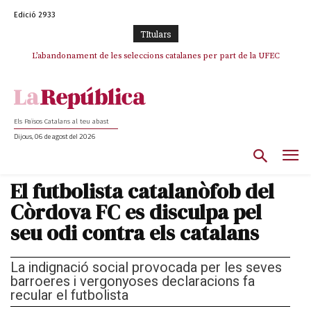
Edició 2933
TItulars
TV3 perd el lideratge després de 23 mesos: Una deriva sense continguts i
L’abandonament de les seleccions catalanes per part de la UFEC
en clau espanyola deixa el canal a mans de TVE
espanyolitza l’esport del país
Els Països Catalans al teu abast
Dijous, 06 de agost del 2026
El futbolista catalanòfob del
Còrdova FC es disculpa pel
seu odi contra els catalans
La indignació social provocada per les seves
barroeres i vergonyoses declaracions fa
recular el futbolista