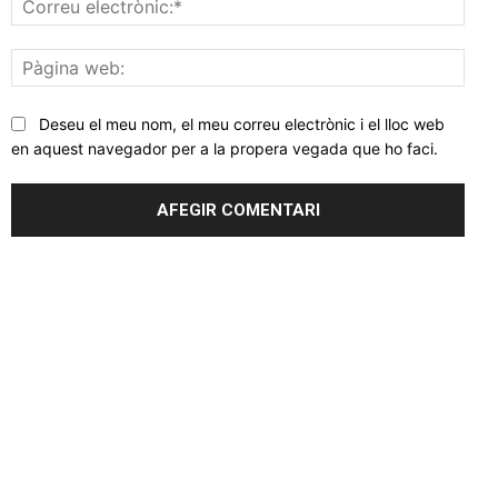
elec
Pàgi
web
Deseu el meu nom, el meu correu electrònic i el lloc web
en aquest navegador per a la propera vegada que ho faci.