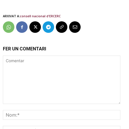
ARXIVAT A:
consell nacional d'ERC
ERC
FER UN COMENTARI
Comentar
Nom
Corr