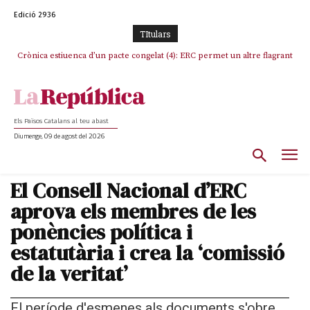
Edició 2936
TItulars
Crònica estiuenca d’un pacte congelat (4): ERC permet un altre flagrant
incompliment de l’acord, les seleccions catalanes un cop més
sacrificades
Els Països Catalans al teu abast
Diumenge, 09 de agost del 2026
El Consell Nacional d’ERC
aprova els membres de les
ponències política i
estatutària i crea la ‘comissió
de la veritat’
El període d'esmenes als documents s'obre