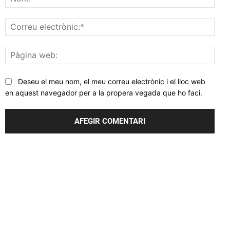
Corr
elec
Pàgi
web
Deseu el meu nom, el meu correu electrònic i el lloc web
en aquest navegador per a la propera vegada que ho faci.