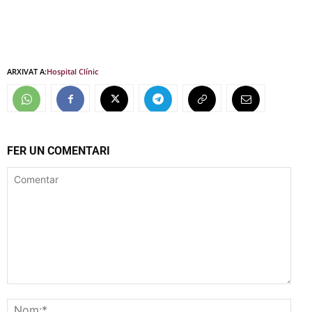
ARXIVAT A:
Hospital Clínic
FER UN COMENTARI
Comentar
Nom