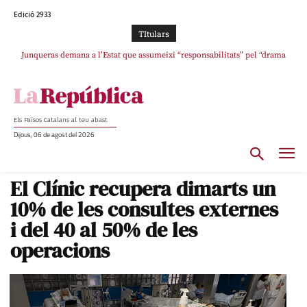
Edició 2933
TItulars
Junqueras demana a l’Estat que assumeixi “responsabilitats” pel “drama
L’abandonament de les seleccions catalanes per part de la UFEC
humà” a Ceuta i avança que Catalunya haurà de continuar acollint menors
espanyolitza l’esport del país
Els Països Catalans al teu abast
Dijous, 06 de agost del 2026
El Clínic recupera dimarts un
10% de les consultes externes
i del 40 al 50% de les
operacions