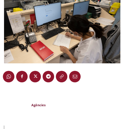
Agències
|