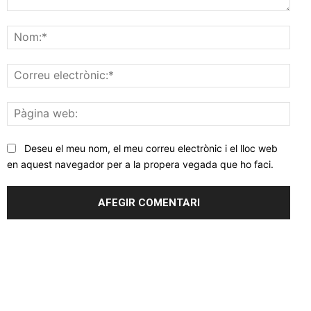
Comentar
Nom
Corr
elec
Pàgi
web
Deseu el meu nom, el meu correu electrònic i el lloc web
en aquest navegador per a la propera vegada que ho faci.