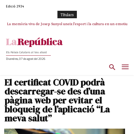
Edició 2934
TItulars
La memòria viva de Josep Sunyol uneix l’esport i la cultura en un emotiu
homenatge a Guadarrama pel seu 90è aniversari
Els Països Catalans al teu abast
Divendres, 07 de agost del 2026
El certificat COVID podrà
descarregar-se des d’una
pàgina web per evitar el
bloqueig de l’aplicació “La
meva salut”