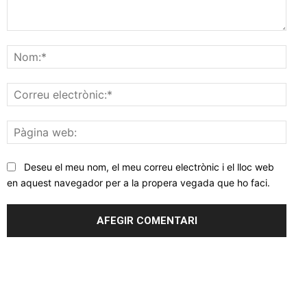
Comentar
Nom
Corr
elec
Pàgi
web
Deseu el meu nom, el meu correu electrònic i el lloc web
en aquest navegador per a la propera vegada que ho faci.