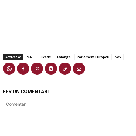
Arxivat a:
9-N
Buxadé
Falange
Parlament Europeu
vox
FER UN COMENTARI