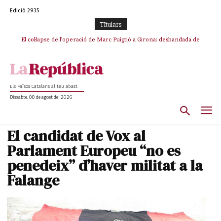
Edició 2935
TItulars
El col·lapse de l’operació de Marc Puigtió a Girona: desbandada de
l’oportunisme i fracàs de ‘Militància Decidim’
Els Països Catalans al teu abast
Dissabte, 08 de agost del 2026
El candidat de Vox al
Parlament Europeu “no es
penedeix” d’haver militat a la
Falange