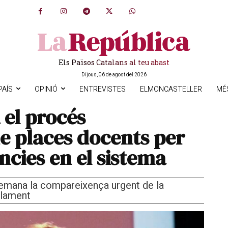
Els Països Catalans al teu abast
Dijous, 06 de agost del 2026
PAÍS
OPINIÓ
ENTREVISTES
ELMONCASTELLER
MÉ
 el procés
de places docents per
ncies en el sistema
demana la compareixença urgent de la
rlament