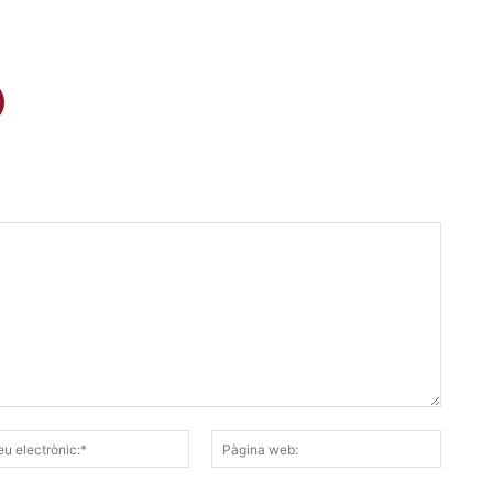
Correu
Pàgina
electrònic:*
web: