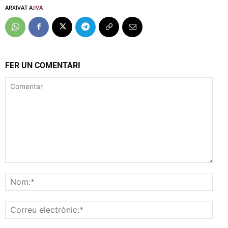
ARXIVAT A:
IVA
FER UN COMENTARI
Comentar
Nom
Corr
elec