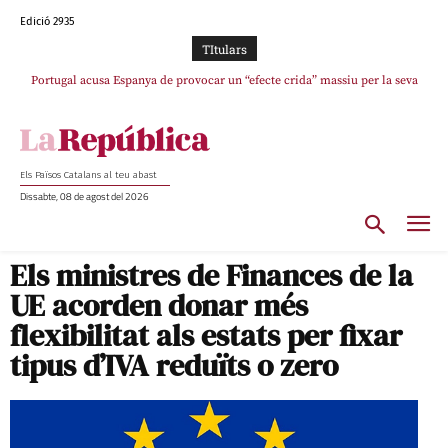
Edició 2935
TItulars
Portugal acusa Espanya de provocar un “efecte crida” massiu per la seva
“manca de regulació” migratòria
Els Països Catalans al teu abast
Dissabte, 08 de agost del 2026
Els ministres de Finances de la
UE acorden donar més
flexibilitat als estats per fixar
tipus d’IVA reduïts o zero