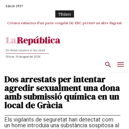
Edició 2937
TItulars
Crònica estiuenca d’un pacte congelat (4): ERC permet un altre flagrant
Rufián boicoteja l’estratègia d’acostament a Junts d’Oriol Junqueras
incompliment de l’acord, les seleccions catalanes un cop més
sacrificades
Els Països Catalans al teu abast
Dilluns, 10 de agost del 2026
Dos arrestats per intentar
agredir sexualment una dona
amb submissió química en un
local de Gràcia
Els vigilants de seguretat han detectat com
un home introduïa una substància sospitosa al