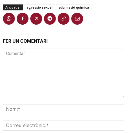
Arxivat a:
agressio sexual
submissió química
FER UN COMENTARI
Comentar
Nom
Corr
elec