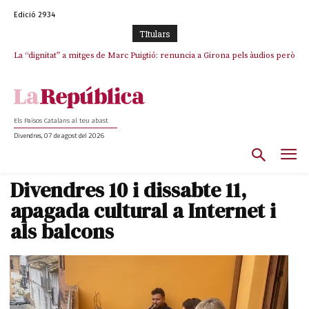
Edició 2934
TItulars
La “dignitat” a mitges de Marc Puigtió: renuncia a Girona pels àudios però
s’aferra als càrrecs remunerats de Sant Julià i el Consell Comarcal
Els Països Catalans al teu abast
Divendres, 07 de agost del 2026
Divendres 10 i dissabte 11,
apagada cultural a Internet i
als balcons