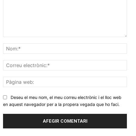
Comentar
Nom
Corr
elec
Pàgi
web
Deseu el meu nom, el meu correu electrònic i el lloc web
en aquest navegador per a la propera vegada que ho faci.