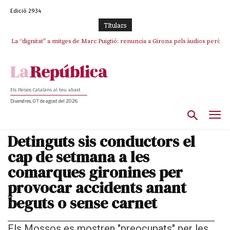
Edició 2934
TItulars
La “dignitat” a mitges de Marc Puigtió: renuncia a Girona pels àudios però
s’aferra als càrrecs remunerats de Sant Julià i el Consell Comarcal
Els Països Catalans al teu abast
Divendres, 07 de agost del 2026
Detinguts sis conductors el
cap de setmana a les
comarques gironines per
provocar accidents anant
beguts o sense carnet
Els Mossos es mostren "preocupats" per les