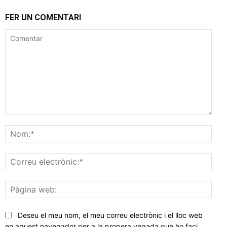
FER UN COMENTARI
Comentar
Nom
Corr
elec
Pàgi
web
Deseu el meu nom, el meu correu electrònic i el lloc web
en aquest navegador per a la propera vegada que ho faci.