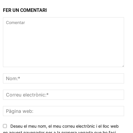
FER UN COMENTARI
Comentar
Nom
Corr
elec
Pàgi
web
Deseu el meu nom, el meu correu electrònic i el lloc web
en aquest navegador per a la propera vegada que ho faci.