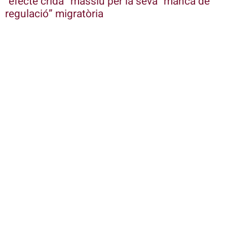
“efecte crida” massiu per la seva “manca de
regulació” migratòria