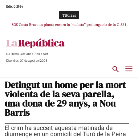
Edició 2934
TItulars
SOS Costa Brava es planta contra la “nefasta” prolongació de la C-32 i
n’exigeix la retirada immediata
Els Països Catalans al teu abast
Divendres, 07 de agost del 2026
Detingut un home per la mort
violenta de la seva parella,
una dona de 29 anys, a Nou
Barris
El crim ha succeït aquesta matinada de
diumenge en un domicili del Turó de la Peira