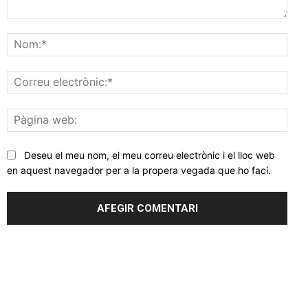
Comentar
Nom
Corr
elec
Pàgi
web
Deseu el meu nom, el meu correu electrònic i el lloc web
en aquest navegador per a la propera vegada que ho faci.