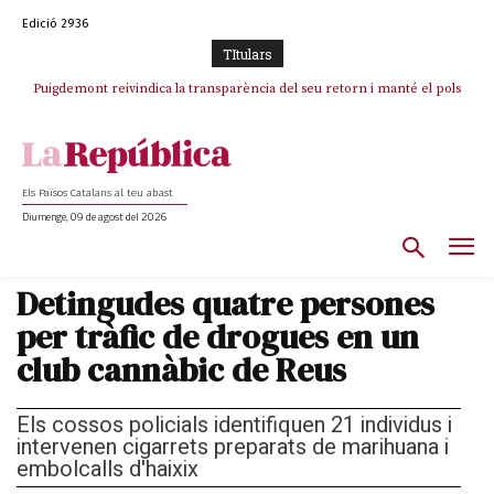
Edició 2936
TItulars
Puigdemont reivindica la transparència del seu retorn i manté el pols
ferm per la plena llibertat dels encausats
Els Països Catalans al teu abast
Diumenge, 09 de agost del 2026
Detingudes quatre persones
per tràfic de drogues en un
club cannàbic de Reus
Els cossos policials identifiquen 21 individus i
intervenen cigarrets preparats de marihuana i
embolcalls d'haixix