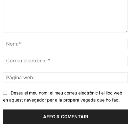
Comentar
Nom
Corr
elec
Pàgi
web
Deseu el meu nom, el meu correu electrònic i el lloc web
en aquest navegador per a la propera vegada que ho faci.