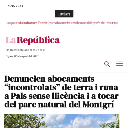
Edició 2933
TItulars
L’abandonament de les seleccions catalanes per part de la UFEC
espanyolitza l’esport del país
Els Països Catalans al teu abast
Dijous, 06 de agost del 2026
Denuncien abocaments
“incontrolats” de terra i runa
a Pals sense llicència i a tocar
del parc natural del Montgrí