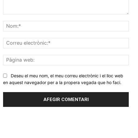
Comentar
Nom
Corr
elec
Pàgi
web
Deseu el meu nom, el meu correu electrònic i el lloc web
en aquest navegador per a la propera vegada que ho faci.