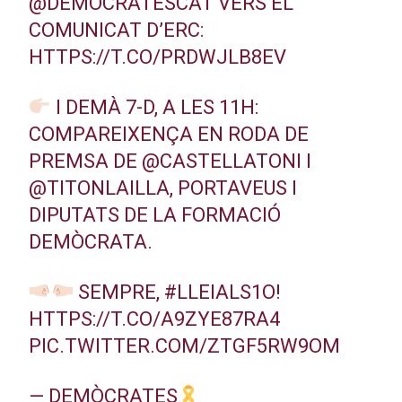
@DEMOCRATESCAT
VERS EL
COMUNICAT D’ERC:
HTTPS://T.CO/PRDWJLB8EV
I DEMÀ 7-D, A LES 11H:
COMPAREIXENÇA EN RODA DE
PREMSA DE
@CASTELLATONI
I
@TITONLAILLA
, PORTAVEUS I
DIPUTATS DE LA FORMACIÓ
DEMÒCRATA.
SEMPRE,
#LLEIALS1O
!
HTTPS://T.CO/A9ZYE87RA4
PIC.TWITTER.COM/ZTGF5RW9OM
— DEMÒCRATES