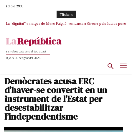
Edició 2933
TItulars
La “dignitat” a mitges de Marc Puigtió: renuncia a Girona pels àudios però
s’aferra als càrrecs remunerats de Sant Julià i el Consell Comarcal
Els Països Catalans al teu abast
Dijous, 06 de agost del 2026
Demòcrates acusa ERC
d’haver-se convertit en un
instrument de l’Estat per
desestabilitzar
l’independentisme