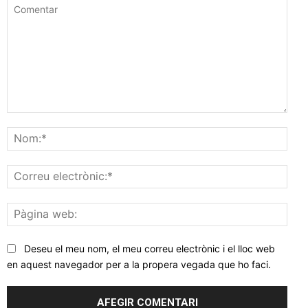
Comentar
Nom
Corr
elec
Pàgi
web
Deseu el meu nom, el meu correu electrònic i el lloc web
en aquest navegador per a la propera vegada que ho faci.