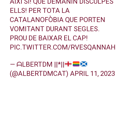
AIXÍ SI! QUE DEMANIN DISCULPES
ELLS! PER TOTA LA
CATALANOFÒBIA QUE PORTEN
VOMITANT DURANT SEGLES.
PROU DE BAIXAR EL CAP!
PIC.TWITTER.COM/RVESQANNAH
— ᗩLBERTDM ||*||
(@ALBERTDMCAT)
APRIL 11, 2023
Publicitat