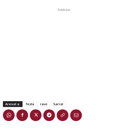
Publicitat
Arxivat a:
festa
rave
Sarral