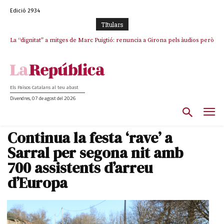
Edició 2934
TItulars
La “dignitat” a mitges de Marc Puigtió: renuncia a Girona pels àudios però
s’aferra als càrrecs remunerats de Sant Julià i el Consell Comarcal
Els Països Catalans al teu abast
Divendres, 07 de agost del 2026
Continua la festa ‘rave’ a
Sarral per segona nit amb
700 assistents d’arreu
d’Europa