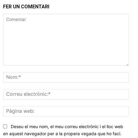
FER UN COMENTARI
Comentar
Nom
Corr
elec
Pàgi
web
Deseu el meu nom, el meu correu electrònic i el lloc web
en aquest navegador per a la propera vegada que ho faci.