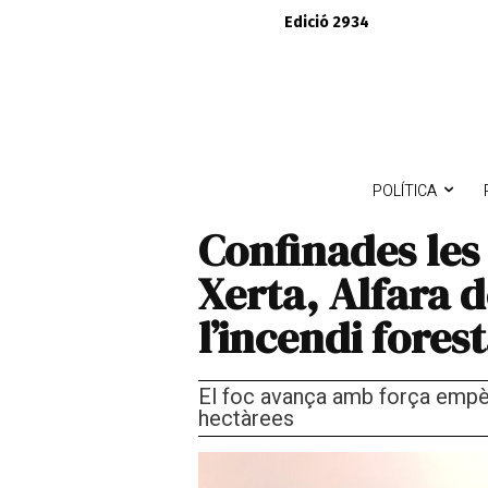
Edició 2934
POLÍTICA
Confinades les
Xerta, Alfara d
l’incendi fores
El foc avança amb força empè
hectàrees