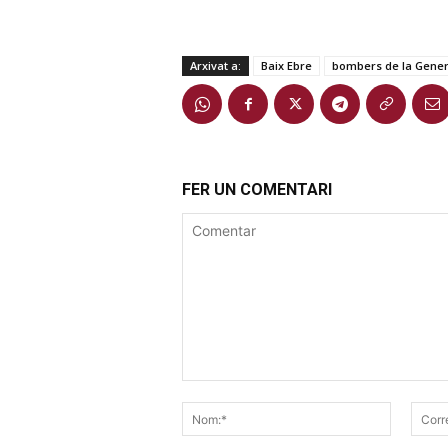
Arxivat a:
Baix Ebre
bombers de la Genera
FER UN COMENTARI
Comentar
Nom:*