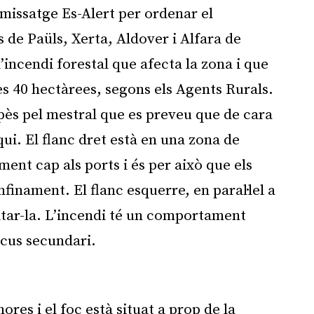
 missatge Es-Alert per ordenar el
s de Paüls, Xerta, Aldover i Alfara de
’incendi forestal que afecta la zona i que
s 40 hectàrees, segons els Agents Rurals.
ès pel mestral que es preveu que de cara
qui. El flanc dret està en una zona de
ment cap als ports i és per això que els
inament. El flanc esquerre, en paral·lel a
ltar-la. L’incendi té un comportament
focus secundari.
Publicitat
hores i el foc està situat a prop de la