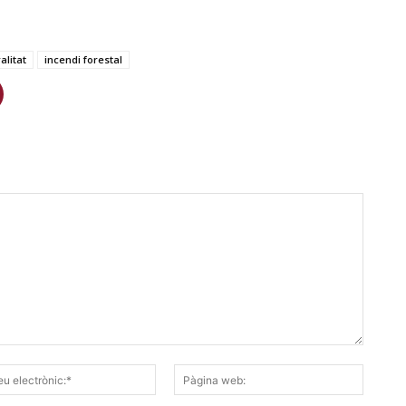
litat
incendi forestal
Correu
Pàgina
electrònic:*
web: