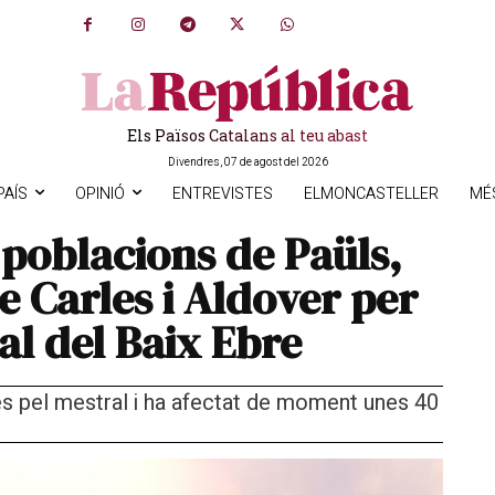
Els Països Catalans al teu abast
Divendres, 07 de agost del 2026
PAÍS
OPINIÓ
ENTREVISTES
ELMONCASTELLER
MÉ
 poblacions de Paüls,
e Carles i Aldover per
tal del Baix Ebre
s pel mestral i ha afectat de moment unes 40