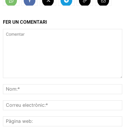
FER UN COMENTARI
Comentar
Nom
Corr
elec
Pàgi
web