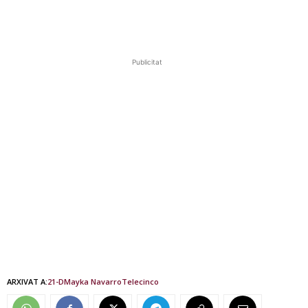
Publicitat
ARXIVAT A:
21-D
Mayka Navarro
Telecinco