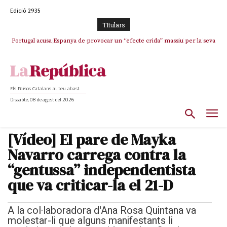
Edició 2935
TItulars
Portugal acusa Espanya de provocar un “efecte crida” massiu per la seva
El col·lapse de l’operació de Marc Puigtió a Girona: desbandada de
l’oportunisme i fracàs de ‘Militància Decidim’
“manca de regulació” migratòria
Els Països Catalans al teu abast
Dissabte, 08 de agost del 2026
[Vídeo] El pare de Mayka
Navarro carrega contra la
“gentussa” independentista
que va criticar-la el 21-D
A la col·laboradora d'Ana Rosa Quintana va
molestar-li que alguns manifestants li