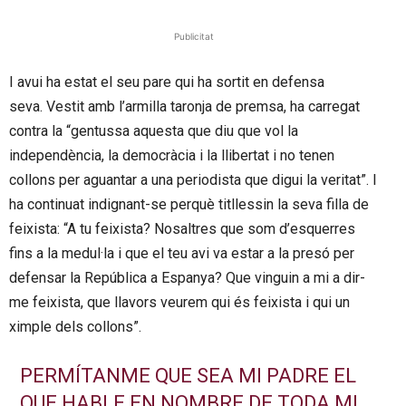
Publicitat
I avui ha estat el seu pare qui ha sortit en defensa
seva. Vestit amb l’armilla taronja de premsa, ha carregat
contra la “gentussa aquesta que diu que vol la
independència, la democràcia i la llibertat i no tenen
collons per aguantar a una periodista que digui la veritat”. I
ha continuat indignant-se perquè titllessin la seva filla de
feixista: “A tu feixista? Nosaltres que som d’esquerres
fins a la medul·la i que el teu avi va estar a la presó per
defensar la República a Espanya? Que vinguin a mi a dir-
me feixista, que llavors veurem qui és feixista i qui un
ximple dels collons”.
PERMÍTANME QUE SEA MI PADRE EL
QUE HABLE EN NOMBRE DE TODA MI