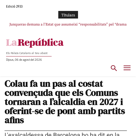
Edició 2933
TItulars
Junqueras demana a l’Estat que assumeixi “responsabilitats” pel “drama
L’abandonament de les seleccions catalanes per part de la UFEC
humà” a Ceuta i avança que Catalunya haurà de continuar acollint menors
espanyolitza l’esport del país
Els Països Catalans al teu abast
Dijous, 06 de agost del 2026
Colau fa un pas al costat
convençuda que els Comuns
tornaran a l’alcaldia en 2027 i
oferint-se de pont amb partits
afins
L'exalcaldessa de Barcelona ho ha dit en la