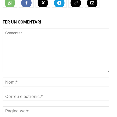
FER UN COMENTARI
Comentar
Nom
Corr
elec
Pàgi
web