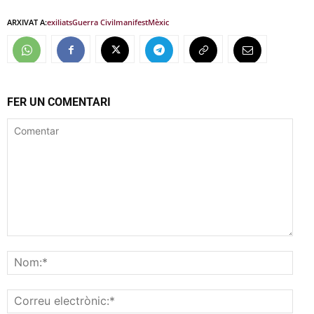
ARXIVAT A:
exiliats
Guerra Civil
manifest
Mèxic
FER UN COMENTARI
Comentar
Nom
Corr
elec