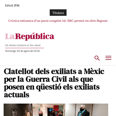
Edició 2936
TItulars
Crònica estiuenca d’un pacte congelat (4): ERC permet un altre flagrant
Rufián boicoteja l’estratègia d’acostament a Junts d’Oriol Junqueras
incompliment de l’acord, les seleccions catalanes un cop més sacrificades
Els Països Catalans al teu abast
Diumenge, 09 de agost del 2026
Clatellot dels exiliats a Mèxic
per la Guerra Civil als que
posen en qüestió els exiliats
actuals