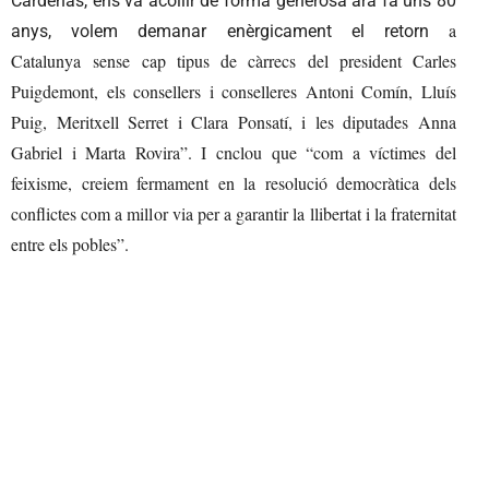
Cárdenas, ens va acollir de forma generosa ara fa uns 80
a
anys, volem demanar enèrgicament el retorn
Catalunya
sense cap tipus de càrrecs del president Carles
Puigdemont, els consellers i conselleres Antoni Comín, Lluís
Puig, Meritxell Serret i Clara Ponsatí, i les diputades Anna
Gabriel i Marta Rovira”. I cnclou que “com a víctimes del
feixisme, creiem fermament en la resolució democràtica dels
conflictes com a millor via per a garantir la llibertat i la fraternitat
entre els pobles”.