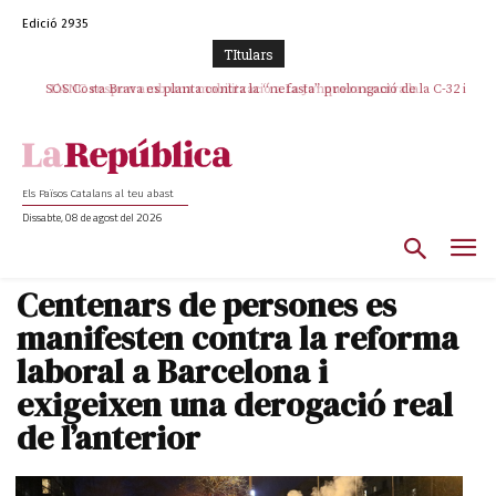
Edició 2935
TItulars
SOS Costa Brava es planta contra la “nefasta” prolongació de la C-32 i
n’exigeix la retirada immediata
Els Països Catalans al teu abast
Dissabte, 08 de agost del 2026
Centenars de persones es
manifesten contra la reforma
laboral a Barcelona i
exigeixen una derogació real
de l’anterior