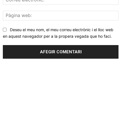
elec
Pàgi
web
Deseu el meu nom, el meu correu electrònic i el lloc web
en aquest navegador per a la propera vegada que ho faci.