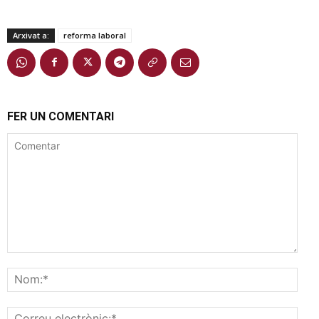
Arxivat a:
reforma laboral
FER UN COMENTARI
Comentar
Nom
Corr