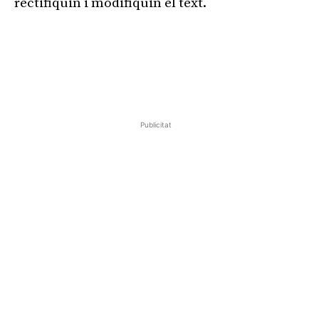
rectifiquin i modifiquin el text.
Publicitat